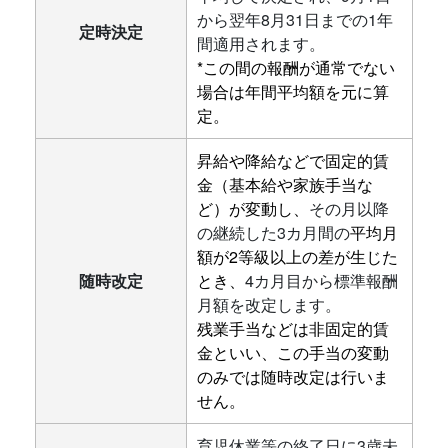
から翌年8月31日までの1年
定時決定
間適用されます。
*この間の報酬が通常でない
場合は年間平均額を元に算
定。
昇給や降給などで固定的賃
金（基本給や家族手当な
ど）が変動し
、
その月以降
の継続した3カ月間の
平均月
額が2等級以上の差が生じた
随時改定
とき、
4カ月目から標準報酬
月額を改定します。
残業手当などは非固定的賃
金といい、この手当の変動
のみでは随時改定は行いま
せん。
育児休業等の終了日に3歳未