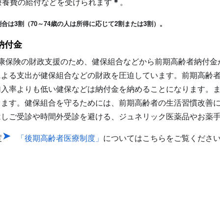
療養費の給付などを受けられます
＊
。
は3割（70～74歳の人は所得に応じて2割または3割）。
納付金
健康保険の財政支援のため、健保組合などから前期高齢者納付金
による支出が健保組合などの財政を圧迫しています。前期高齢
加入率よりも低い健保などは納付金を納めることになります。
ります。健保組合を守るためには、前期高齢者の生活習慣改善
はしご受診や時間外受診を避ける、ジュネリック医薬品やお薬
度
「後期高齢者医療制度」
についてはこちらをご覧くださ