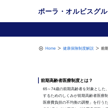
Skip
to
ポーラ・オルビスグル
content
Home
健康保険制度解説
前
前期高齢者医療制度とは？
65～74歳の前期高齢者を対象とし
するためのしくみが前期高齢者医療制
医療費負担の不均衡の調整」を行う