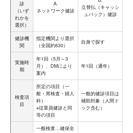
診
A.
立替払（キャッシ
（いず
ネットワーク健診
ュバック）健診
れかを
選択）
健診機
指定機関より選択
自身で探す
関
（全国約630）
年1回（5月～3
実施時
月）、DMにより
年1回（通年）
期
案内
所定の項目（一
般・胃検査・婦人
一般的健診項目は
検査項
科）
補助対象（人間ド
目
※従業員健診と同
ック含む）
等の項目
一般検査…健保全