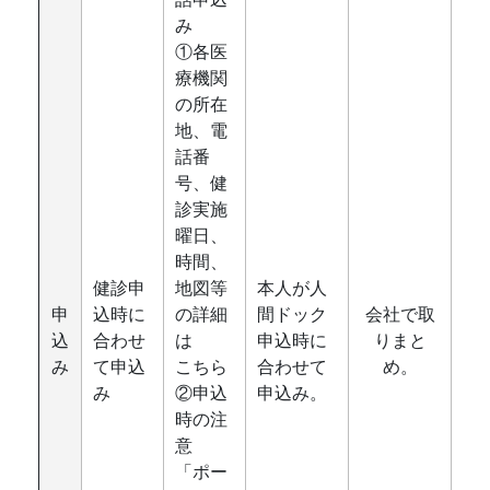
み
①各医
療機関
の所在
地、電
話番
号、健
診実施
曜日、
時間、
健診申
地図等
本人が人
申
込時に
の詳細
間ドック
会社で取
込
合わせ
は
申込時に
りまと
み
て申込
こちら
合わせて
め。
み
②申込
申込み。
時の注
意
「ポー