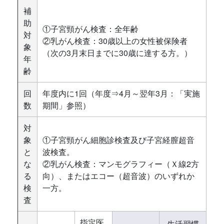
補
助
①子宮頸がん検査：全年齢
対
②乳がん検査：30歳以上の女性被保険者
象
（次の3月末日までに30歳に達する方。）
年
齢
回
年度内に1回（年度⇒4月～翌年3月：「実施
数
期間」参照）
対
象
①子宮頸がん細胞診検査及び子宮経膣超音
と
波検査。
な
②乳がん検査：マンモグラフィー（Ｘ線2方
る
向）、またはエコー（超音波）のいずれか
検
一方。
査
指定医
生活習慣