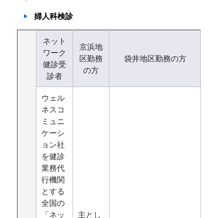
婦人科検診
ネット
京浜地
ワーク
区勤務
袋井地区勤務の方
健診受
の方
診者
ウェル
ネスコ
ミュニ
ケーシ
ョン社
を健診
業務代
行機関
とする
全国の
「ネッ
主とし