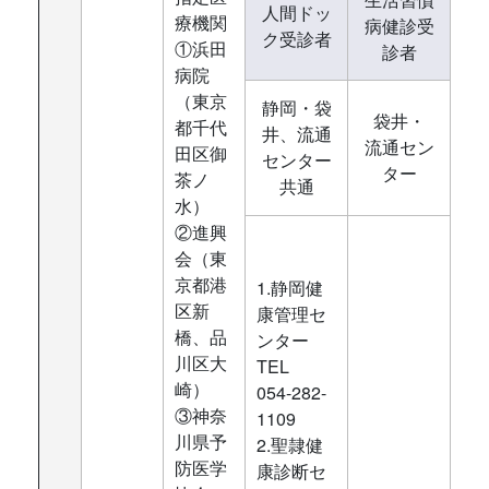
人間ドッ
療機関
病健診受
ク受診者
①浜田
診者
病院
（東京
静岡・袋
袋井・
都千代
井、流通
流通セン
田区御
センター
ター
茶ノ
共通
水）
②進興
会（東
京都港
1.静岡健
区新
康管理セ
橋、品
ンター
川区大
TEL
崎）
054-282-
③神奈
1109
川県予
2.聖隷健
防医学
康診断セ