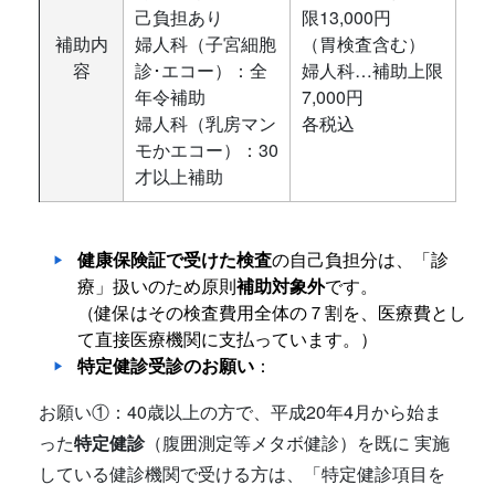
己負担あり
限13,000円
補助内
婦人科（子宮細胞
（胃検査含む）
容
診･エコー）：全
婦人科…補助上限
年令補助
7,000円
婦人科（乳房マン
各税込
モかエコー）：30
才以上補助
健康保険証で受けた検査
の自己負担分は、「診
療」扱いのため原則
補助対象外
です。
（健保はその検査費用全体の７割を、医療費とし
て直接医療機関に支払っています。）
特定健診受診のお願い
：
お願い①：40歳以上の方で、平成20年4月から始ま
った
特定健診
（腹囲測定等メタボ健診）を既に 実施
している健診機関で受ける方は、「特定健診項目を