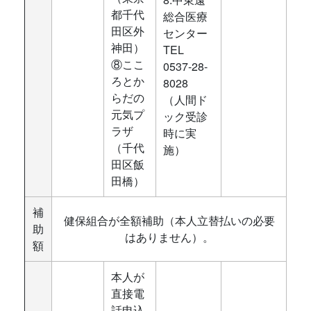
都千代
総合医療
田区外
センター
神田）
TEL
⑧ここ
0537-28-
ろとか
8028
らだの
（人間ド
元気プ
ック受診
ラザ
時に実
（千代
施）
田区飯
田橋）
補
健保組合が全額補助（本人立替払いの必要
助
はありません）。
額
本人が
直接電
話申込