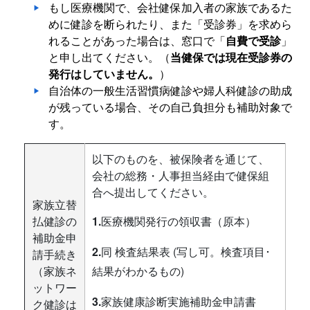
もし医療機関で、会社健保加入者の家族であるた
めに健診を断られたり、また「受診券」を求めら
れることがあった場合は、窓口で「
自費で受診
」
と申し出てください。（
当健保では現在受診券の
発行はしていません。
）
自治体の一般生活習慣病健診や婦人科健診の助成
が残っている場合、その自己負担分も補助対象で
す。
以下のものを、被保険者を通じて、
会社の総務・人事担当経由で健保組
合へ提出してください。
家族立替
払健診の
1.
医療機関発行の領収書（原本）
補助金申
2.
同 検査結果表 (写し可。検査項目･
請手続き
（家族ネ
結果がわかるもの)
ットワー
3.
家族健康診断実施補助金申請書
ク健診は