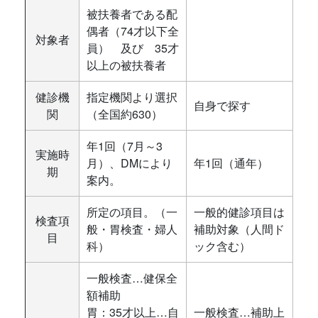
被扶養者である配
偶者（74才以下全
対象者
員） 及び 35才
以上の被扶養者
健診機
指定機関より選択
自身で探す
関
（全国約630）
年1回（7月～3
実施時
月）、DMにより
年1回（通年）
期
案内。
所定の項目。（一
一般的健診項目は
検査項
般・胃検査・婦人
補助対象（人間ド
目
科）
ック含む）
一般検査…健保全
額補助
胃：35才以上…自
一般検査…補助上