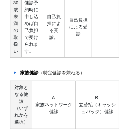
30
健診予
歳
約時に
未
申し込
自己負
自己負担
満
めば自
担によ
による受
の
己負担
る受
診
取
で受け
診。
扱
られま
い
す。
家族健診
（特定健診を兼ねる）
対象と
なる健
A.
B.
診
家族ネットワーク
立替払（キャッシ
（いず
健診
ュバック）健診
れかを
選択）