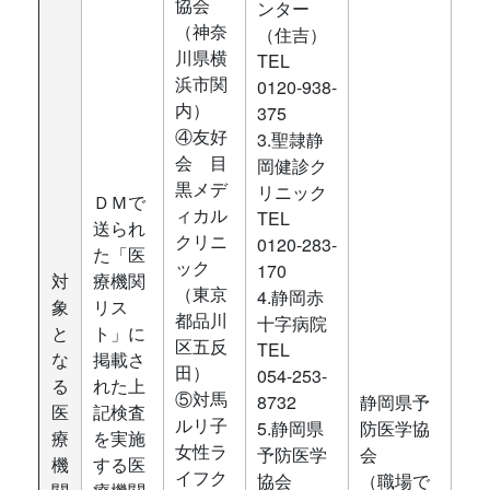
協会
ンター
（神奈
（住吉）
川県横
TEL
浜市関
0120-938-
内）
375
④友好
3.聖隷静
会 目
岡健診ク
黒メデ
リニック
ＤＭで
ィカル
TEL
送られ
クリニ
0120-283-
た「医
ック
170
対
療機関
（東京
4.静岡赤
象
リス
都品川
十字病院
と
ト」に
区五反
TEL
な
掲載さ
田）
054-253-
る
れた上
⑤対馬
8732
静岡県予
医
記検査
ルリ子
5.静岡県
防医学協
療
を実施
女性ラ
予防医学
会
機
する医
イフク
協会
（職場で