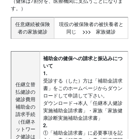
（健保は7割分を、医療機関に支払うことになりま
す。）
任意継続被保険
現役の被保険者の被扶養者と
者の家族健診
同じ
>>>
家族健診
補助金の健保への請求と振込みにつ
いて
1.
受診する（した）方は「補助金請求
任継立替
書」をこのホームページからダウン
払健診の
ロードして申請して下さい。
健診費用
ダウンロード→本人「任継本人健診
補助金の
実施補助金請求書」・家族「家族健
請求手続
康診断実施補助金請求書」
（任継ネ
2.
ットワー
①「補助金請求書」に必要事項を記
ク健診は