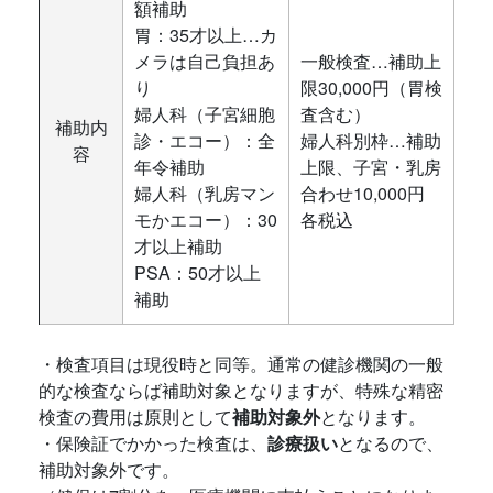
額補助
胃：35才以上…カ
メラは自己負担あ
一般検査…補助上
り
限30,000円（胃検
婦人科（子宮細胞
査含む）
補助内
診・エコー）：全
婦人科別枠…補助
容
年令補助
上限、子宮・乳房
婦人科（乳房マン
合わせ10,000円
モかエコー）：30
各税込
才以上補助
PSA：50才以上
補助
・検査項目は現役時と同等。通常の健診機関の一般
的な検査ならば補助対象となりますが、特殊な精密
検査の費用は原則として
補助対象外
となります。
・保険証でかかった検査は、
診療扱い
となるので、
補助対象外です。