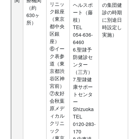
関
療機関
リニッ
ヘルスポ
の集団健
（約
ク銀座
ート（藤
診の時期
630ヶ
（東京
枝）
に別途日
所）
都中央
TEL
時設定し
区銀
054-636-
実施）
座）
6460
⑥イー
6.聖隷予
ク表参
防健診セ
道（東
ンター
京都渋
（三方）
谷区神
7.聖隷健
宮前）
康サポー
⑦友好
トセンタ
会秋葉
ー
原メデ
Shizuoka
ィカル
TEL
クリニ
0120-283-
ック
170
（東京
8.中東遠