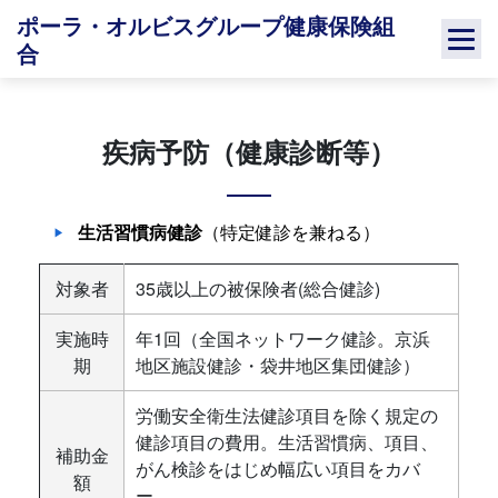
Skip
ポーラ・オルビスグループ健康保険組
to
合
content
疾病予防（健康診断等）
生活習慣病健診
（特定健診を兼ねる）
対象者
35歳以上の被保険者(総合健診)
実施時
年1回（全国ネットワーク健診。京浜
期
地区施設健診・袋井地区集団健診）
労働安全衛生法健診項目を除く規定の
健診項目の費用。生活習慣病、項目、
補助金
がん検診をはじめ幅広い項目をカバ
額
ー。