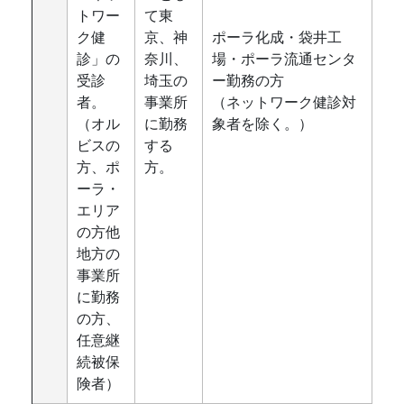
トワー
て東
ク健
京、神
ポーラ化成・袋井工
診」の
奈川、
場・ポーラ流通センタ
受診
埼玉の
ー勤務の方
者。
事業所
（ネットワーク健診対
（オル
に勤務
象者を除く。）
ビスの
する
方、ポ
方。
ーラ・
エリア
の方他
地方の
事業所
に勤務
の方、
任意継
続被保
険者）