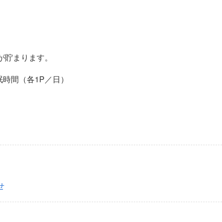
Ｐが貯まります。
時間（各1P／日）
せ