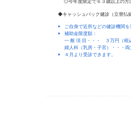
◎今年度限定で６３歳以上の方
◆キャッシュバック健診（立替払
ご自身で近所などの健診機関を
補助金限度額：
一 般 項 目・・・ ３万円（税
婦人科（乳房・子宮）・・・両
４月より受診できます。