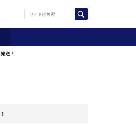
1発送！
！