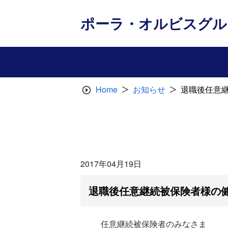
Skip
to
ポーラ・オルビスグル
content
Home
お知らせ
退職後任意継
2017年04月19日
退職後任意継続被保険者様の健
任意継続被保険者のみなさま