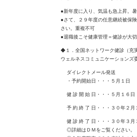
●新年度に入り、気温も急上昇。
●さて、２９年度の任意継続被保
さい。重複不可
●退職後こそ健康管理＝健診が大
◆１．全国ネットワーク健診（充
ウェルネスコミュニケーションズ
ダイレクトメール発送
・予約開始日・・・５月１日
健 診 開 始 日・・・５月１６日
予 約 終 了 日・・・３０年２
健 診 終 了 日・・・３０年３
◎詳細はＤＭをご覧ください。