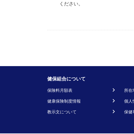
ください。
健保組合について
保険料月額表
所在
健康保険制度情報
個人
教示文について
保健