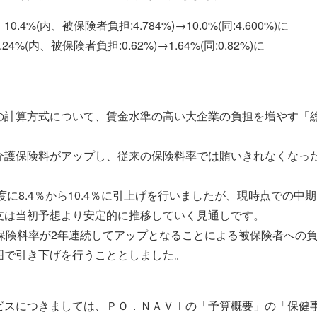
%(内、被保険者負担:4.784%)→10.0%(同:4.600%)に
(内、被保険者負担:0.62%)→1.64%(同:0.82%)に
の計算方式について、賃金水準の高い大企業の負担を増やす「
介護保険料がアップし、従来の保険料率では賄いきれなくなっ
度に8.4％から10.4％に引上げを行いましたが、現時点での
支は当初予想より安定的に推移していく見通しです。
、保険料率が2年連続してアップとなることによる被保険者への
囲で引き下げを行うこととしました。
ビスにつきましては、ＰＯ．ＮＡＶＩの「予算概要」の「保健