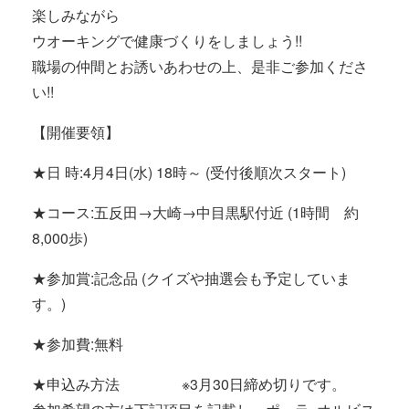
楽しみながら
ウオーキングで健康づくりをしましょう!!
職場の仲間とお誘いあわせの上、是非ご参加くださ
い!!
【開催要領】
★日 時:4月4日(水) 18時～ (受付後順次スタート)
★コース:五反田→大崎→中目黒駅付近 (1時間 約
8,000歩)
★参加賞:記念品 (クイズや抽選会も予定していま
す。)
★参加費:無料
★申込み方法 ※3月30日締め切りです。