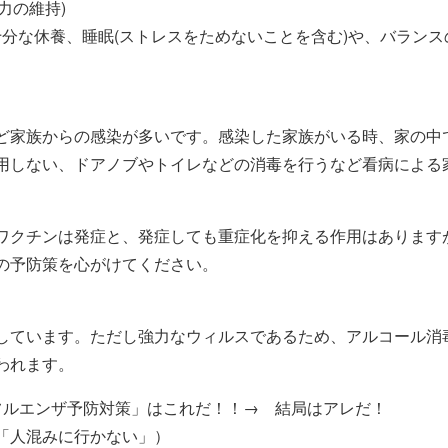
疫力の維持)
十分な休養、睡眠(ストレスをためないことを含む)や、バラン
ど家族からの感染が多いです。感染した家族がいる時、家の中
用しない、ドアノブやトイレなどの消毒を行うなど看病による
ワクチンは発症と、発症しても重症化を抑える作用はあります
の予防策を心がけてください。
しています。ただし強力なウィルスであるため、アルコール消
われます。
フルエンザ予防対策」はこれだ！！→ 結局はアレだ！
「人混みに行かない」）