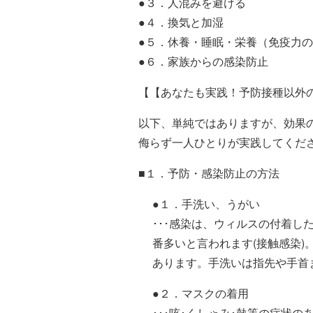
●３．人混みを避ける
●４．換気と加湿
●５．休養・睡眠・栄養（免疫力
●６．家族からの感染防止
【【あなたも実践！予防接種以外
以下、単純ではありますが、効果
侮らず一人ひとりが実践してくだ
■１．予防・感染防止の方法
●１．手洗い、うがい
･･･感染は、ウィルスの付着し
番多いと言われます(接触感染
あります。手洗いは指先や手首
●２．マスクの着用
･･･咳･くしゃみ･熱等の症状