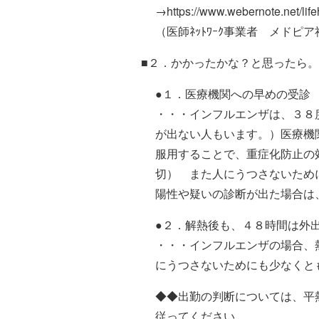
→https://www.webernote.net/life
（医師ﾈｯﾄﾜｰｸ事業者 メドピ
■２．かかったかな？と思ったら
●１．医療機関への早めの受診
・・・インフルエンザは、３８
が出ない人もいます。）医療機
服用することで、重症化防止の
切） また人にうつさないため
陽性や疑いの診断が出た場合は
●２．解熱後も、４８時間は外
・・・インフルエンザの場合、
にうつさないためにも少なくと
◆◆出勤の判断については、平
従ってください。