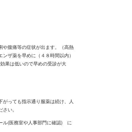
痢や腹痛等の症状が出ます。（高熱
エンザ薬を早めに（４８時間以内）
む効果は低いので早めの受診が大
下がっても指示通り服薬は続け、人
ださい。
ル(医務室や人事部門に確認) に