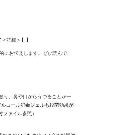
て＜詳細＞】】
体的にお伝えします。ぜひ読んで、
に触り、鼻や口からうつることが一
アルコール消毒ジェルも殺菌効果が
付ファイル参照）
、うつされないためのマスクの効用は