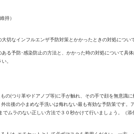
の維持）
の大切なインフルエンザ予防対策とかかったときの対処につい
のある予防･感染防止の方法と、かかった時の対処について具
さい。
たもの(つり革やドアノブ等)に手が触れ、その手で顔を無意識
)。外出後の小まめな手洗いは侮れない最も有効な予防策です。
までムラのない正しい方法で３０秒かけて行いましょう。（添
のある人は､エチケットとして必ずマスクを着用ください。一方