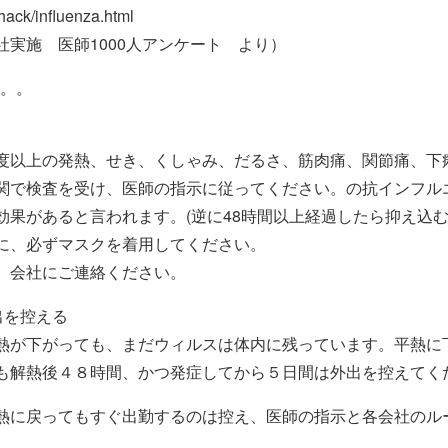
hack/influenza.html
ア社実施 医師1000人アンケート より）
。。。
度以上の発熱、せき、くしゃみ、だるさ、筋肉痛、関節痛、下
関で検査を受け、医師の指示に従ってください。の抗インフル
効果があると言われます。(逆に48時間以上経過したら抑え込
に、必ずマスクを着用してください。
、会社にご連絡ください。
出を控える
熱が下がっても、まだウィルスは体内に残っています。平熱に
も解熱後４８時間、かつ発症してから５日間は外出を控えてく
熱に戻ってもすぐ出勤するのは控え、医師の指示と各会社のルー