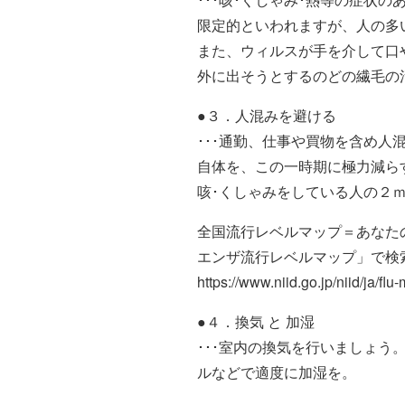
限定的といわれますが、人の多
また、ウィルスが手を介して口
外に出そうとするのどの繊毛の
●３．人混みを避ける
･･･通勤、仕事や買物を含め
自体を、この一時期に極力減ら
咳･くしゃみをしている人の２ｍ
全国流行レベルマップ＝あなた
エンザ流行レベルマップ」で検
https://www.niid.go.jp/niid/ja/flu
●４．換気 と 加湿
･･･室内の換気を行いましょ
ルなどで適度に加湿を。