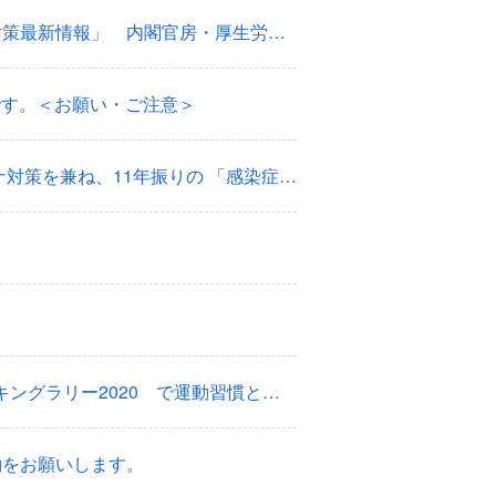
「静かな年末年始を過ごしましょう」「今大切なのはこれです：コロナ対策最新情報」 内閣官房・厚生労働省からのお知らせ
です。＜お願い・ご注意＞
【緊急予告】一人3000円に増額！インフルエンザ予防接種補助金。コロナ対策を兼ね、11年振りの 「感染症対策特別予算」 を決定しました。
【エントリー期間★ 9/1～30】変わりました！驚きの POグループウォーキングラリー2020 で運動習慣とスペシャルPepポイントをGETしましょう！
約をお願いします。