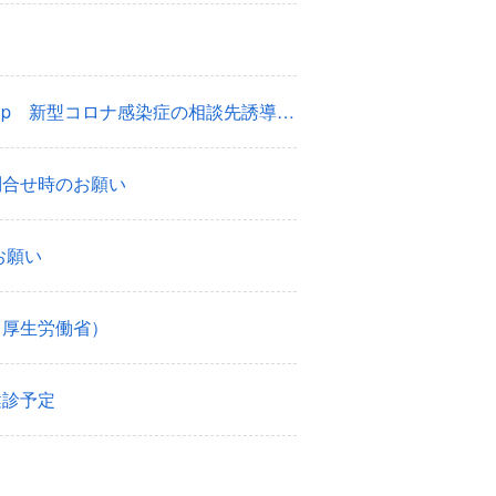
【更新再掲】１．新型コロナ情報・ＱＡは 厚生労働省HPで ２．PepUp 新型コロナ感染症の相談先誘導サポート（参考）
問合せ時のお願い
お願い
（厚生労働省）
健診予定